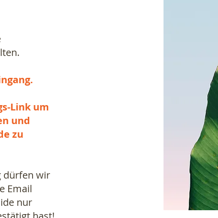
e
lten.
eingang.
gs-Link um
en und
de zu
 dürfen wir
e Email
ide nur
stätigt hast!